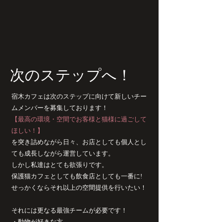
​次のステップへ！
​宿木カフェは次のステップに向けて新しいチー
ムメンバーを募集しております！
【最高の環境・空間でお客様と猫様に過ごして
ほしい！】
を突き詰めながら日々、お店としても個人とし
ても成長しながら運営しています。
しかし
私達はとても欲張りです。
保護猫カフェとしても飲食店としても一番に!
せっかく
ならそれ以上の空間提供を行いたい！
それには更なる最強チームが必要です！
・
動物が好きな方