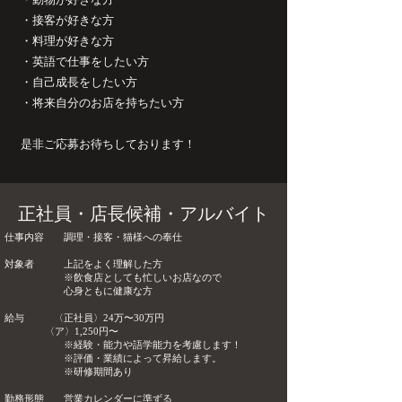
・
接客が好きな方
・料理が好きな方
・英語で仕事をしたい方
​・自己成長をしたい方
・将来自分のお店を持ちたい方
是非ご応募お待ちしております！
​正社員・店長候補・アルバイト
仕事内容 調理・接客・猫様への奉仕
対象者 上記をよく理解した方
※飲食店としても忙しいお店なので
心身ともに健康な方
給与 〈正社員〉24万〜30万円
〈ア〉1,250円〜
※
経験・能力
や語学能力を考慮します！
※評価・業績によって昇給します。
※研修期間あり
勤務形態 営業カレンダーに準ずる