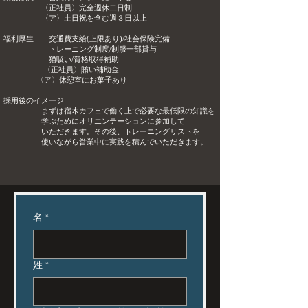
〈正社員〉完全週休二日制
​ 〈ア〉土日祝を含む週３日以上
福利厚生 交通費支給(上限あり)/
社会保険完備
トレーニング制度
/
制服一部貸与
猫吸い/資格取得補助
〈正社員〉賄い補助金
〈ア〉休憩室にお菓子あり
採用後のイメージ
まずは宿木カフェで働く上で必要な最低限の知識を
学ぶために
オリエンテーションに参加して
いただきます。
その後、トレーニングリストを
使いながら
営業中に実践を積んでいただきます。
名
*
姓
*