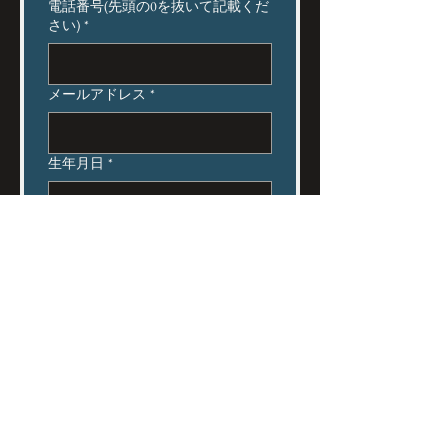
電話番号(先頭の0を抜いて記載くだ
さい)
*
メールアドレス
*
生年月日
*
住所
*
学歴
*