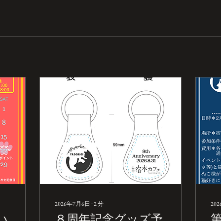
2026年7月6日
∙
2
分
20
い
８周年記念グッズ予