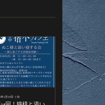
26年1月10日
∙
1
分
第25回！猫様と添い