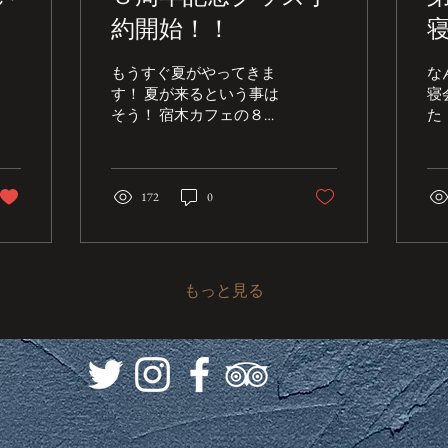
約開始！！
もうすぐ夏がやってきま
な
す！ 夏が来るという事は
寝
そう！ 宿木カフェの８周
た
年もやってくるという
シ
事！！ﾜｰ✨ｷｬｰ❤️ 毎年恒
こ
例の記念グッズ！ 今回も
節
エイジングを楽しめるレ
172
0
り
ザーキーホルダーです！
も
一緒にお出かけして唯一
極
無二のキーホルダーに育
う
ててください✨ ◯優待特
寝
もっと見る
典付きレザーキーホルダ
タ
ー〈８周年Ver〉 予約価
ル
格3,300円(税込) ＊デザイ
外
ンイメージ ＊６周年レザ
メ
ー色イメージ：タン ◯商
す。
品詳細 ・素材：イタリア
メ
ンレザー ・色：未定 ・全
用