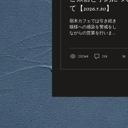
て【2026.7.30】
宿木カフェでは引き続き
猫様への感染を警戒をし
ながらの営業を行いま
す。 店内でのマスクの着
用は体調等を考慮しご自
身の判断着用をお願いし
ます。 またこちらのペー
232368
218
38
ジを共有いただき必ず来
店者すべての方が 以下の
内容を理解した上で、ご
来店頂くようにお願い致
します。 ●ご来店の前に
【重要！！】 ●店内での
過ごし方とお願い ●初め
てご来店されるお客様へ
●お子様のご来店に関し
て ●営業スケジュール ●
メニュー内容 ●予約につ