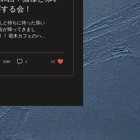
寝する会！
んと待ちに待った添い
会が帰ってきまし
！！ 宿木カフェのハイ
ーズン真っ只中で 【ぬ
様が人暖を欲する季
】 を堪能するにはやは
添い寝会！！ 猫様の温
3580
1
12
りと一緒にのんびり至
の時間を過ごしましょ
❤︎ 第25回！猫様と添い
する会！ ＊イベントス
ンプ３倍 ＊優待キーホ
ダーによる割引は対象
です。 ＊お食事は通常
ニューからご用意しま
 ＊ドリンクはTea Set
ニューの一部内容をご
意いたします。 ＊飲み