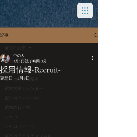
記事
全ての記事
中の人
全ての記事
1月1日
読了時間: 3分
採用情報-Recruit-
店内での過ごし方
更新日：
1月8日
宿木カフェ攻略本
宿木営業カレンダー
宿木カフェMENU
宿木のねこ様
シャロ
シャロベイビー
宿木カフェ＆チャンネル